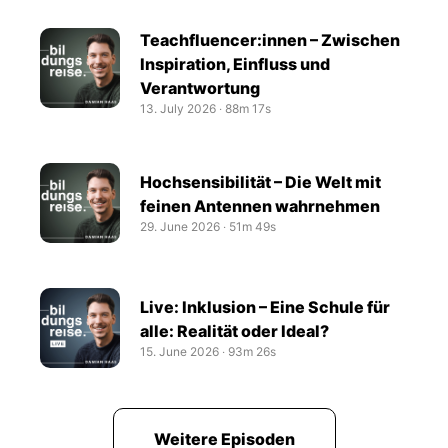
Teachfluencer:innen – Zwischen
Inspiration, Einfluss und
Verantwortung
13. July 2026
‧
88m 17s
Hochsensibilität – Die Welt mit
feinen Antennen wahrnehmen
29. June 2026
‧
51m 49s
Live: Inklusion – Eine Schule für
alle: Realität oder Ideal?
15. June 2026
‧
93m 26s
Weitere Episoden